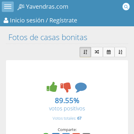
Toggle sidebar
Yavendras.com
Inicio sesión
/ Regístrate
Fotos de casas bonitas
89.55%
votos positivos
Votos totales:
67
Comparte: