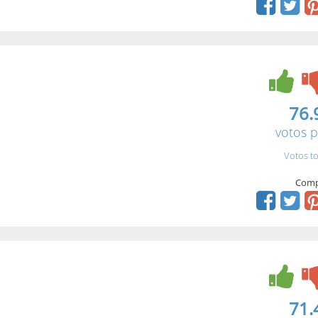
76.
votos p
Votos to
Comp
71.