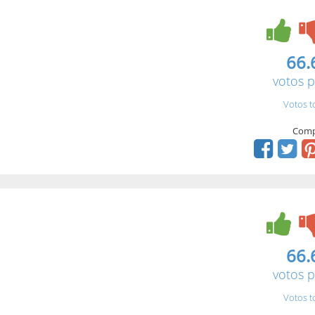
66.
votos p
Votos t
Comp
66.
votos p
Votos t