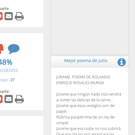
arte:
48%
Mejor poema de Julio
ositivos
JÚRAME. POEMA DE ROLANDO
tales:
27
ENRIQUE ROSALES MURGA
arte:
Júrame que ningún hado nos vendrá
a comer las delicias de la carne...
Júrame que esos vestiglos son de
papel.
Rúbrica paupérrima de un rey de
oropel.
Júrame que esa nube no nos cubrirá.
Que esa ola no nos arrancara las