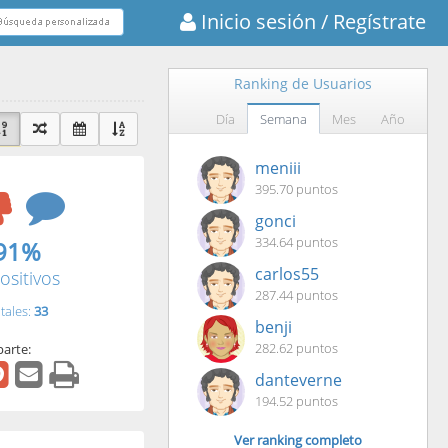
Inicio sesión
/ Regístrate
Ranking de Usuarios
Día
Semana
Mes
Año
meniii
395.70 puntos
gonci
334.64 puntos
91%
carlos55
ositivos
287.44 puntos
tales:
33
benji
282.62 puntos
arte:
danteverne
194.52 puntos
Ver ranking completo