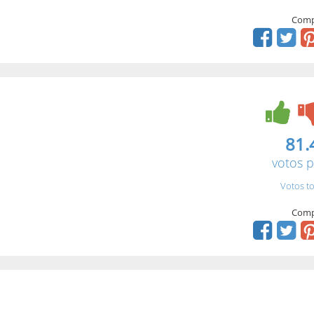
Comp
81.
votos p
Votos to
Comp