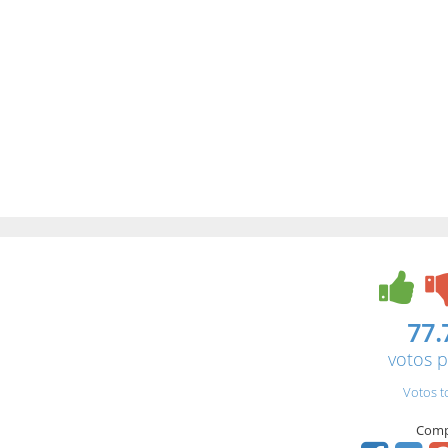
77.
votos p
Votos t
Comp