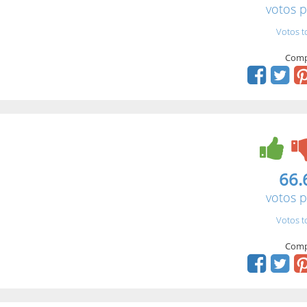
votos p
Votos t
Comp
66.
votos p
Votos t
Comp