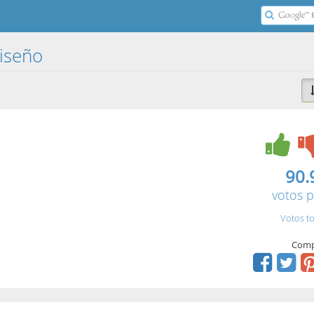
diseño
90.
votos p
Votos to
Comp