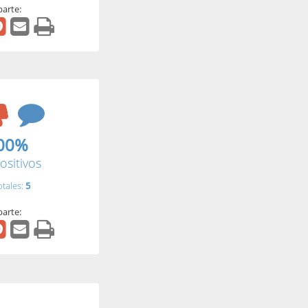
arte:
00%
ositivos
otales:
5
arte: