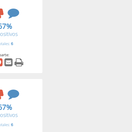
67%
ositivos
otales:
6
arte:
67%
ositivos
otales:
6