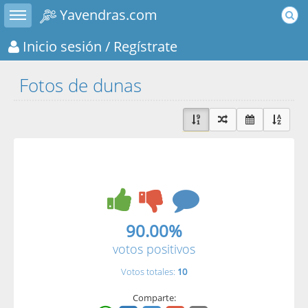
Toggle sidebar
Yavendras.com
Inicio sesión
/ Regístrate
Fotos de dunas
90.00%
votos positivos
Votos totales:
10
Comparte: