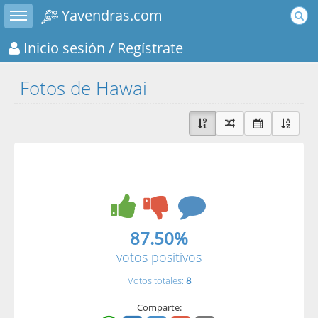
Toggle sidebar
Yavendras.com
Inicio sesión
/ Regístrate
Fotos de Hawai
87.50%
votos positivos
Votos totales:
8
Comparte: