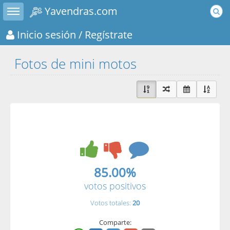
Toggle sidebar
Yavendras.com
Inicio sesión
/ Regístrate
Fotos de mini motos
85.00%
votos positivos
Votos totales:
20
Comparte: