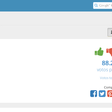
88.
votos p
Votos to
Comp