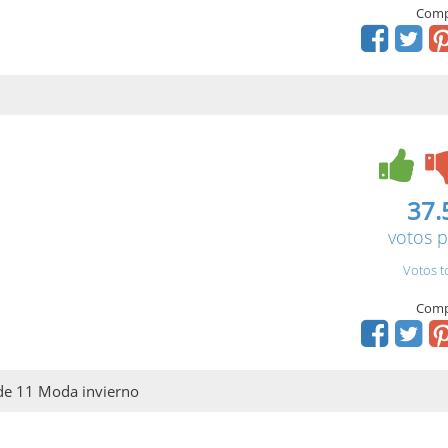
Comp
37.
votos p
Votos t
Comp
 de 11 Moda invierno