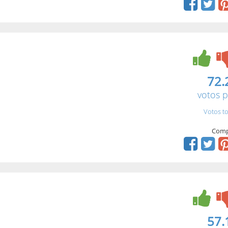
72.
votos p
Votos to
Comp
57.