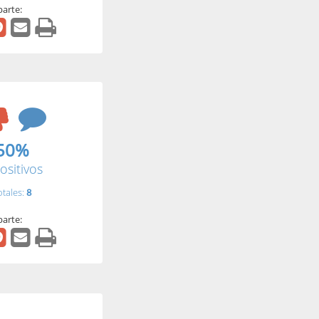
arte:
50%
ositivos
otales:
8
arte: