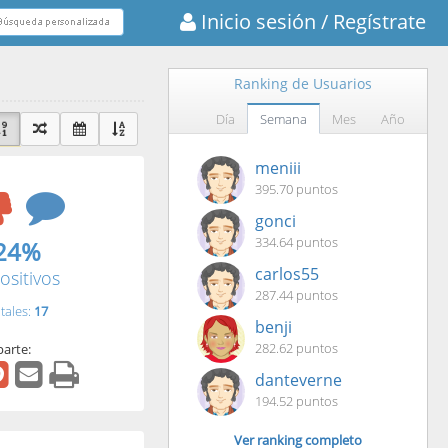
Inicio sesión
/ Regístrate
Ranking de Usuarios
Día
Semana
Mes
Año
meniii
395.70 puntos
gonci
334.64 puntos
24%
carlos55
ositivos
287.44 puntos
tales:
17
benji
282.62 puntos
arte:
danteverne
194.52 puntos
Ver ranking completo