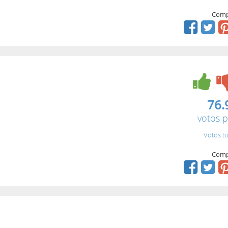
Comp
76.
votos p
Votos to
Comp