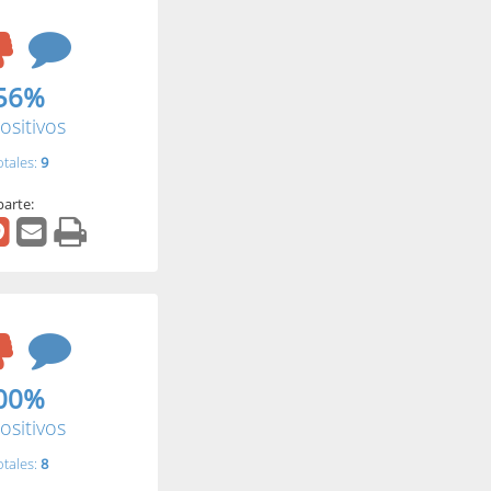
56%
ositivos
otales:
9
arte:
00%
ositivos
otales:
8