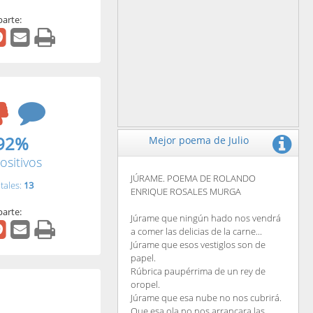
arte:
92%
Mejor poema de Julio
ositivos
JÚRAME. POEMA DE ROLANDO
tales:
13
ENRIQUE ROSALES MURGA
arte:
Júrame que ningún hado nos vendrá
a comer las delicias de la carne...
Júrame que esos vestiglos son de
papel.
Rúbrica paupérrima de un rey de
oropel.
Júrame que esa nube no nos cubrirá.
Que esa ola no nos arrancara las