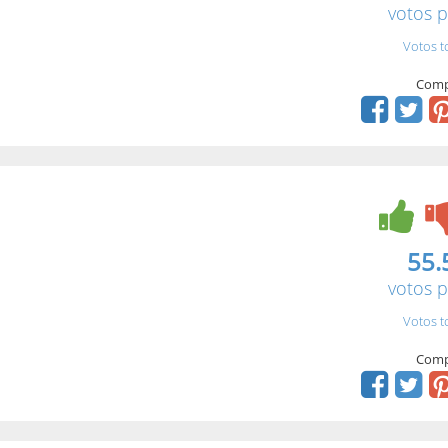
votos p
Votos t
Comp
55.
votos p
Votos t
Comp