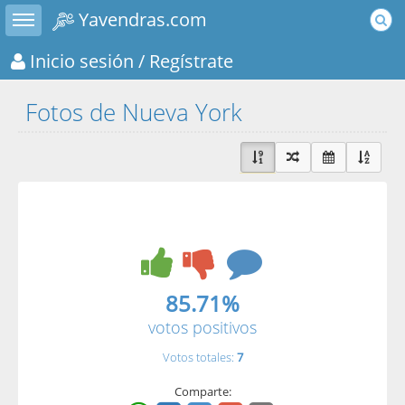
Toggle sidebar
Yavendras.com
Inicio sesión
/ Regístrate
Fotos de Nueva York
85.71%
votos positivos
Votos totales:
7
Comparte: